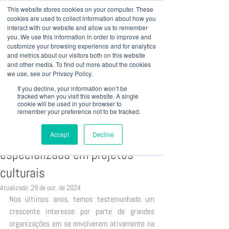
This website stores cookies on your computer. These
cookies are used to collect information about how you
interact with our website and allow us to remember
you. We use this information in order to improve and
customize your browsing experience and for analytics
+ 55 41
3022 8333
|
baril@bariladvogados.com.br
and metrics about our visitors both on this website
and other media. To find out more about the cookies
we use, see our Privacy Policy.
Post
If you decline, your information won’t be
Baril Advogados
tracked when you visit this website. A single
cookie will be used in your browser to
5 de jan. de 2024
remember your preference not to be tracked.
Da ideia à realização:
assessoria jurídica
Accept
Decline
especializada em projetos
culturais
Atualizado:
29 de out. de 2024
Nos últimos anos, temos testemunhado um 
crescente interesse por parte de grandes 
organizações em se envolverem ativamente na 