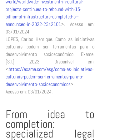
world/worldwide-investment-in-cultural-
projects-continues-to-rebound-with-15-
billion-of-infrastructure-completed-or-
announced-in-2022-2342101
>. Acesso em: 
03/01/2024. 
LOPES, Carlos Henrique. Como as iniciativas 
culturais podem ser ferramentas para o 
desenvolvimento socioeconômico. Exame, 
[S.l.], 2023. Disponível em: 
<
https://exame.com/esg/como-as-iniciativas-
culturais-podem-ser-ferramentas-para-o-
desenvolvimento-socioeconomico/
>. 
Acesso em: 03/01/2024. 
From idea to 
completion: 
specialized legal 