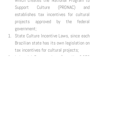
which creates the National Program to 
Support Culture (PRONAC) and 
establishes tax incentives for cultural 
projects approved by the federal 
government; 
State Culture Incentive Laws, since each 
Brazilian state has its own legislation on 
tax incentives for cultural projects; 
Industrial Property Law (Law No. 9.279 
of 1996), which regulates rights and 
obligations relating to industrial 
property, such as trademarks; 
Copyright Law (Law No. 9,610 of 1998), 
which deals with the legal protection 
granted to creators of original works, 
such as writers, artists, composers, 
filmmakers and others; 
Audiovisual Law (Law No. 8.685 of 1993), 
which establishes tax incentives for 