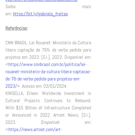
Saiba mais 
em: 
https://bit.ly/gabriela_freitas
Referências
:
CNN BRASIL. Lei Rouanet: Ministério da Cultura 
libera captação de 76% de verba pedida para 
projetos em 2023. [S.l.], 2023. Disponível em: 
<
https://www.cnnbrasil.com.br/politica/lei-
rouanet-ministerio-da-cultura-libera-captacao-
de-76-de-verba-pedida-para-projetos-em-
2023/
>. Acesso em: 03/01/2024. 
KINSELLA, Eileen. Worldwide Investment in 
Cultural Projects Continues to Rebound, 
With $15 Billion of Infrastructure Completed 
or Announced in 2022. Artnet News, [S.l.], 
2023. Disponível em: 
<
https://news.artnet.com/art-