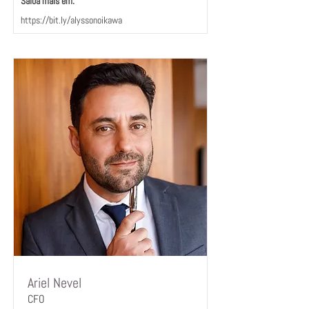
Saiba mais em:ﾠ
https://bit.ly/alyssonoikawa
Ariel Nevel
CFO