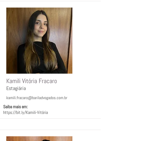
Kamili Vitória Fracaro
Estagiária
kamili.fracaro@bariladvogados.com.br
Saiba mais em:
https://bit.ly/Kamili-Vit
ória