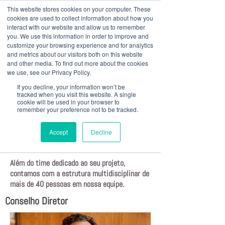
This website stores cookies on your computer. These
cookies are used to collect information about how you
interact with our website and allow us to remember
you. We use this information in order to improve and
customize your browsing experience and for analytics
+ 55 41
3022 8333
|
baril@bariladvogados.com.br
and metrics about our visitors both on this website
and other media. To find out more about the cookies
we use, see our Privacy Policy.
If you decline, your information won’t be
tracked when you visit this website. A single
cookie will be used in your browser to
Equipe
remember your preference not to be tracked.
Por trás de todo projeto de sucesso existe um
Accept
Decline
time altamente qualificado.
Além do time dedicado ao seu projeto,
contamos com a estrutura multidisciplinar de
mais de 40 pessoas em nossa equipe.
Conselho Diretor