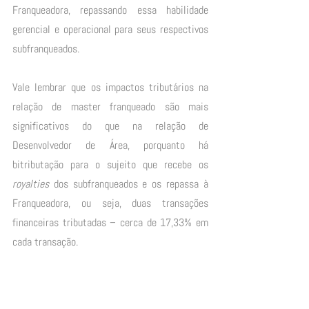
Franqueadora, repassando essa habilidade 
gerencial e operacional para seus respectivos 
subfranqueados.
Vale lembrar que os impactos tributários na 
relação de master franqueado são mais 
significativos do que na relação de 
Desenvolvedor de Área, porquanto há 
bitributação para o sujeito que recebe os 
royalties
 dos subfranqueados e os repassa à 
Franqueadora, ou seja, duas transações 
financeiras tributadas – cerca de 17,33% em 
cada transação. 
Salientamos ainda, que tanto na relação da 
franqueadora com o master franqueado, quanto 