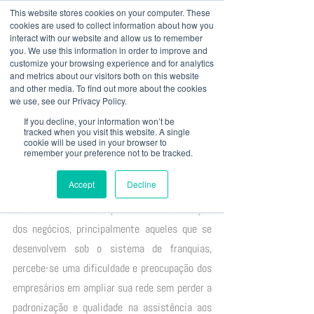
This website stores cookies on your computer. These
cookies are used to collect information about how you
interact with our website and allow us to remember
you. We use this information in order to improve and
customize your browsing experience and for analytics
+ 55 41
3022 8333
|
baril@bariladvogados.com.br
and metrics about our visitors both on this website
and other media. To find out more about the cookies
we use, see our Privacy Policy.
Post
If you decline, your information won’t be
administrativo988
tracked when you visit this website. A single
cookie will be used in your browser to
23 de set. de 2022
remember your preference not to be tracked.
DESENVOLVEDOR DE ÁREA X
MASTER FRANQUEADO
Accept
Decline
Com o crescimento e processo de maturação 
dos negócios, principalmente aqueles que se 
desenvolvem sob o sistema de franquias, 
percebe-se uma dificuldade e preocupação dos 
empresários em ampliar sua rede sem perder a 
padronização e qualidade na assistência aos 