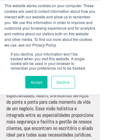
This website stores cookies on your computer. These
cookies are used to collect information about how you
interact with our website and allow us to remember
you. We use this information in order to improve and
customize your browsing experience and for analytics
+ 55 41
3022 8333
|
baril@bariladvogados.com.br
and metrics about our visitors both on this website
and other media. To find out more about the cookies
we use, see our Privacy Policy.
If you decline, your information won’t be
Atuação
tracked when you visit this website. A single
cookie will be used in your browser to
remember your preference not to be tracked.
A Baril Advogados divide sua atuação em
Accept
Decline
quatro principais matérias - e devidas
especialidades. Assim, oferecemos serviços
de ponta a ponta para cada momento da vida
de um negócio. Essa visão holística e
integrada entre as especialidades proporciona
mais segurança e facilita a gestão de nossos
clientes, que encontram no escritório o aliado
ideal para todas suas necessidades jurídicas.