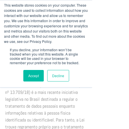
This website stores cookies on your computer. These
cookies are used to collect information about how you
interact with our website and allow us to remember
you. We use this information in order to improve and
customize your browsing experience and for analytics
+ 55 41
3022 8333
|
baril@bariladvogados.com.br
and metrics about our visitors both on this website
and other media. To find out more about the cookies
we use, see our Privacy Policy.
Post
If you decline, your information won’t be
administrativo988
tracked when you visit this website. A single
cookie will be used in your browser to
17 de dez. de 2020
remember your preference not to be tracked.
Entrevista sobre os impactos e
desafios da LGPD
Accept
Decline
A Lei Geral de Proteção de Dados – LGPD (Lei 
nº 13.709/18) é a mais recente iniciativa 
legislativa no Brasil destinada a regular o 
tratamento de dados pessoais enquanto 
informações relativas à pessoa física 
identificada ou identificável. Para tanto, a Lei 
trouxe regramento próprio para o tratamento 