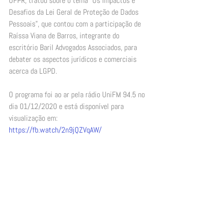
UFPR, tratou sobre o tema “Os Impactos e 
Desafios da Lei Geral de Proteção de Dados 
Pessoais”, que contou com a participação de 
Raíssa Viana de Barros, integrante do 
escritório Baril Advogados Associados, para 
debater os aspectos jurídicos e comerciais 
acerca da LGPD. 
O programa foi ao ar pela rádio UniFM 94.5 no 
dia 01/12/2020 e está disponível para 
visualização em: 
https://fb.watch/2n9jQZVqAW/