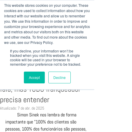
This website stores cookies on your computer. These
cookies are used to collect information about how you
interact with our website and allow us to remember
you. We use this information in order to improve and
customize your browsing experience and for analytics
+ 55 41
3022 8333
|
baril@bariladvogados.com.br
and metrics about our visitors both on this website
and other media. To find out more about the cookies
we use, see our Privacy Policy.
Post
If you decline, your information won’t be
Baril Advogados
tracked when you visit this website. A single
cookie will be used in your browser to
4 de abr. de 2025
remember your preference not to be tracked.
Suporte Operacional em
Franquias: O que pouca gente
Accept
Decline
fala, mas TODO franqueador
precisa entender
Atualizado:
7 de abr. de 2025
	Simon Sinek nos lembra de forma 
impactante que "100% dos clientes são 
pessoas, 100% dos funcionários são pessoas, 