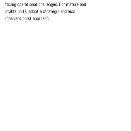
facing operational challenges. For mature and 
stable units, adopt a strategic and less 
interventionist approach.
	The more mature a unit is, the less 
continuous monitoring it needs—though 
remember, all units still require support, 
personalized and appropriate to their 
individual realities.
	4. Network Cultural Integration
	Having an excellent support team is 
not enough if other internal franchisor areas 
(marketing, legal, expansion, etc.) are not 
aligned with operational realities.
	It's essential that all stakeholders 
"speak the same language" and be on the 