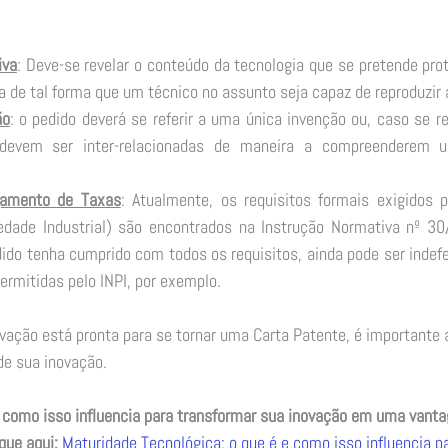
iva
: Deve-se revelar o conteúdo da tecnologia que se pretende prote
 de tal forma que um técnico no assunto seja capaz de reproduzir a
ão
: o pedido deverá se referir a uma única invenção ou, caso se re
 devem ser inter-relacionadas de maneira a compreenderem u
amento de Taxas
: Atualmente, os requisitos formais exigidos pe
iedade Industrial) são encontrados na Instrução Normativa nº 3
o tenha cumprido com todos os requisitos, ainda pode ser indefer
ermitidas pelo INPI, por exemplo. 
vação está pronta para se tornar uma Carta Patente, é importante av
de sua inovação. 
e como isso influencia para transformar sua inovação em uma vant
que aqui: 
Maturidade Tecnológica: o que é e como isso influencia p