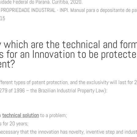
sidade Federal do Paraná. Curitiba, 2020. 
ROPRIEDADE INDUSTRIAL - INPI. Manual para o depositante de pate
15 
 which are the technical and form
 for an Innovation to be protecte
ent? 
ferent types of patent protection, and the exclusivity will last for 
279 of 1996 – the Brazilian Industrial Property Law): 
a 
technical solution
 to a problem; 
 for 20 years; 
necessary that the innovation has novelty, inventive step and industr