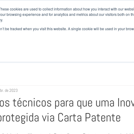
+ 55
These cookies are used to collect information about how you interact with our webs
our browsing experience and for analytics and metrics about our visitors both on th
y.
EM SOMOS
ATUAÇÃO
EQUIPE
NOTÍCIAS
CAR
on’t be tracked when you visit this website. A single cookie will be used in your b
br. de 2023
tos técnicos para que uma Ino
protegida via Carta Patente