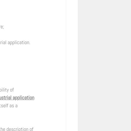
e; 
ial application. 
ility of 
ustrial application
tself as a 
he description of 