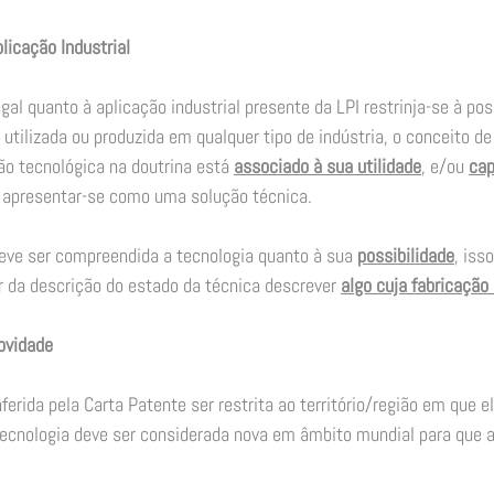
licação Industrial
al quanto à aplicação industrial presente da LPI restrinja-se à pos
utilizada ou produzida em qualquer tipo de indústria, o conceito de
o tecnológica na doutrina está 
associado à sua utilidade
, e/ou 
cap
 apresentar-se como uma solução técnica. 
eve ser compreendida a tecnologia quanto à sua 
possibilidade
, iss
ir da descrição do estado da técnica descrever 
algo cuja fabricação 
ovidade
erida pela Carta Patente ser restrita ao território/região em que el
ecnologia deve ser considerada nova em âmbito mundial para que a