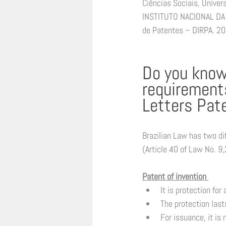
Ciências Sociais, Univer
INSTITUTO NACIONAL DA P
de Patentes – DIRPA. 20
Do you know
requirements
Letters Pat
Brazilian Law has two dif
(Article 40 of Law No. 9,
Patent of invention 
It is protection for 
The protection lasts
For issuance, it is 