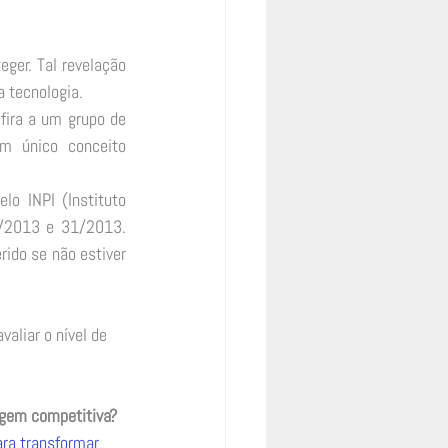
ger. Tal revelação 
 tecnologia. 
fira a um grupo de 
m único conceito 
lo INPI (Instituto 
0/2013 e 31/2013. 
ido se não estiver 
aliar o nível de 
agem competitiva? 
ara transformar 