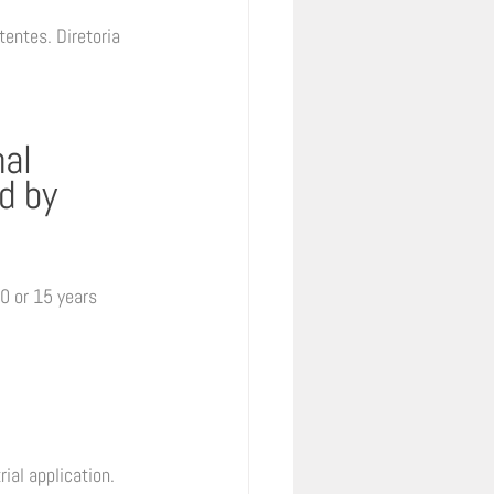
ntes. Diretoria 
al 
d by 
20 or 15 years 
ial application. 