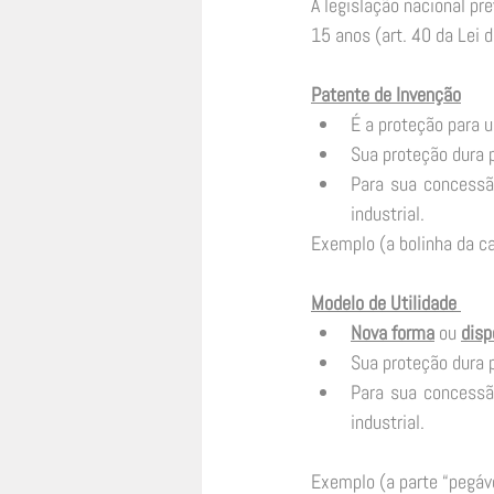
A legislação nacional pr
15 anos (art. 40 da Lei d
Patente de Invenção
É a proteção para 
Sua proteção dura p
Para sua concessão
industrial. 
Exemplo (a bolinha da ca
Modelo de Utilidade 
Nova forma
 ou 
disp
Sua proteção dura p
Para sua concessã
industrial. 
Exemplo (a parte “pegáve