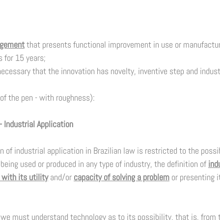
ngement
 that presents functional improvement in use or manufactur
 for 15 years; 
necessary that the innovation has novelty, inventive step and industr
of the pen - with roughness): 
 Industrial Application
on of industrial application in Brazilian law is restricted to the possib
being used or produced in any type of industry, the definition of 
ind
with its utility
 and/or 
capacity of solving a problem
 or presenting i
we must understand technology as to its possibility, that is, from t