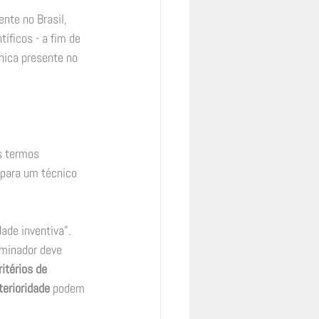
nte no Brasil, 
íficos - a fim de 
nica presente no 
s termos 
 para um técnico 
de inventiva”.  
aminador deve 
itérios de 
erioridade
 podem 