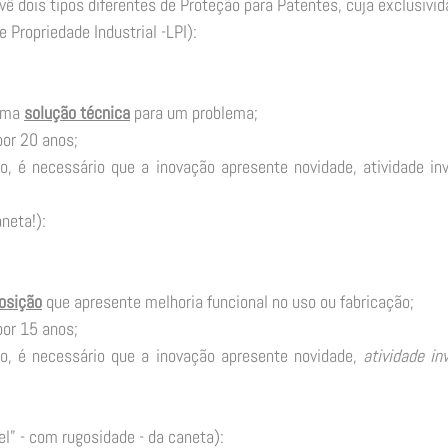
evê dois tipos diferentes de Proteção para Patentes, cuja exclusivid
e Propriedade Industrial -LPI): 
uma 
solução técnica
 para um problema; 
or 20 anos; 
, é necessário que a inovação apresente novidade, atividade inve
neta!): 
osição
 que apresente melhoria funcional no uso ou fabricação; 
or 15 anos; 
o, é necessário que a inovação apresente novidade, 
atividade in
l” - com rugosidade - da caneta): 