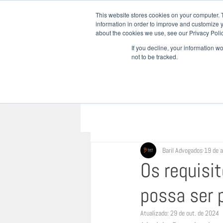
This website stores cookies on your computer. 
information in order to improve and customize y
about the cookies we use, see our Privacy Polic
INÍCIO
QU
If you decline, your information w
not to be tracked.
Baril Advogados
19 de a
Os requisi
possa ser 
Atualizado:
29 de out. de 2024