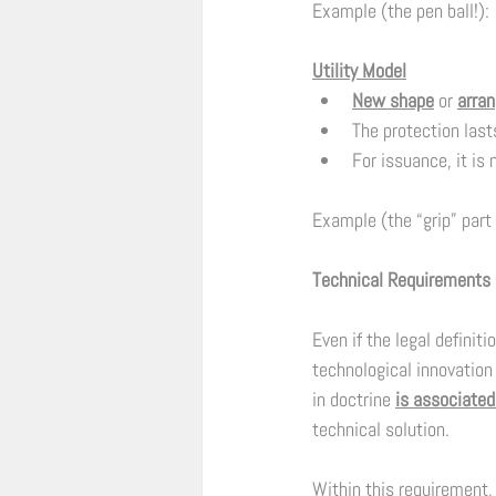
Example (the pen ball!): 
Utility Model
New shape
 or 
arra
The protection lasts
For issuance, it is 
Example (the “grip” part 
Technical Requirements -
Even if the legal definiti
technological innovation 
in doctrine 
is associated 
technical solution. 
Within this requirement, 