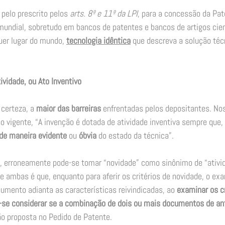
pelo prescrito pelos 
arts. 8º e 11º da LPI
, para a concessão da Pate
mundial, sobretudo em bancos de patentes e bancos de artigos cient
uer lugar do mundo, 
tecnologia idêntica
 que descreva a solução téc
ividade, ou Ato Inventivo
certeza, a 
maior das barreiras
 enfrentadas pelos depositantes. No
o vigente, “A invenção é dotada de atividade inventiva sempre que,
de maneira evidente
 ou 
óbvia
 do estado da técnica”. 
, erroneamente pode-se tomar “novidade” como sinônimo de “ativida
tre ambas é que, enquanto para aferir os critérios de novidade, o ex
cumento adianta as características reivindicadas, ao 
examinar os cr
-se considerar se a combinação de dois ou mais documentos de ant
ão proposta no Pedido de Patente. 