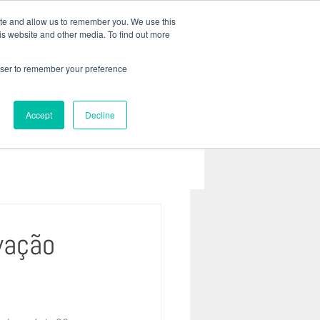
 41 3022 8333 |
baril@bariladvogados.com.br
ite and allow us to remember you. We use this
is website and other media. To find out more
REIRA
CONTATO
Mais...
rowser to remember your preference
Accept
Decline
vação