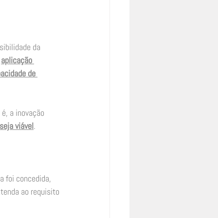
sibilidade da 
 
aplicação 
acidade de 
o é, a inovação 
seja viável
. 
a foi concedida, 
tenda ao requisito 