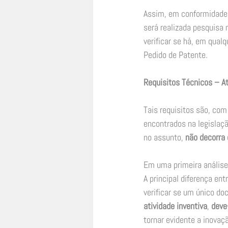
Assim, em conformidade 
será realizada pesquisa 
verificar se há, em qualq
Pedido de Patente. 
Requisitos Técnicos – At
Tais requisitos são, com 
encontrados na legislaçã
no assunto, 
não decorra 
Em uma primeira análise
A principal diferença en
verificar se um único do
atividade inventiva
, 
deve
tornar evidente a inovaç